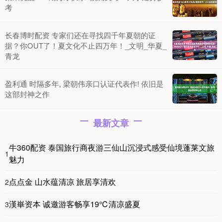
考
长春博时配资 专家们还在寻找四千年夏朝的证
据？你OUT了！夏文化不止四万年！_文明_华夏_
青龙
盈利通 时隔多年, 梁朝伟亲口认证代表作! 依旧是
这部封神之作
最新文章
牛360配资 泰国旅行商夜游三仙山沉浸式感受仙境蓬莱文旅
1
魅力
点点金 山水蕴清凉 旅居享清欢
2
漢崋资本 诚邀游客畅享19℃清凉盛夏
3