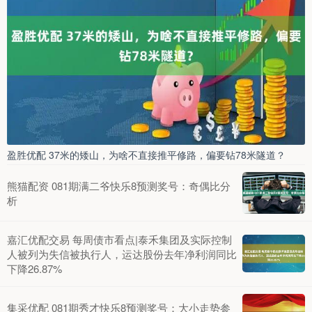
盈胜优配 37米的矮山，为啥不直接推平修路，偏要钻78米隧道？
熊猫配资 081期满二爷快乐8预测奖号：奇偶比分
析
嘉汇优配交易 每周债市看点|泰禾集团及实际控制
人被列为失信被执行人，运达股份去年净利润同比
下降26.87%
集采优配 081期秀才快乐8预测奖号：大小走势参