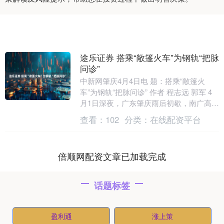
途乐证券 搭乘“敞篷火车”为钢轨“把脉
问诊”
中新网肇庆4月4日电 题：搭乘“敞篷火
车”为钢轨“把脉问诊” 作者 程志远 郭军 4
月1日深夜，广东肇庆雨后初歇，南广高铁
线上透着清凉，一台黄色的“敞篷火
查看：
102
分类：
在线配资平台
车”缓....
倍顺网配资文章已加载完成
话题标签
盈利通
涨上策