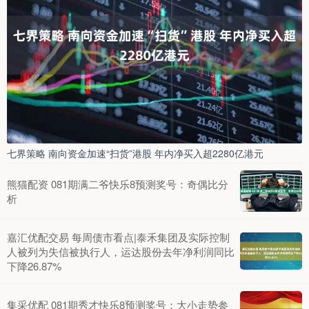
七界策略 南向资金加速“扫货”港股 年内净买入超2280亿港元
熊猫配资 081期满二爷快乐8预测奖号：奇偶比分
析
嘉汇优配交易 每周债市看点|泰禾集团及实际控制
人被列为失信被执行人，运达股份去年净利润同比
下降26.87%
集采优配 081期秀才快乐8预测奖号：大小走势参