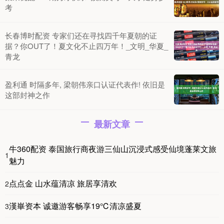
考
长春博时配资 专家们还在寻找四千年夏朝的证
据？你OUT了！夏文化不止四万年！_文明_华夏_
青龙
盈利通 时隔多年, 梁朝伟亲口认证代表作! 依旧是
这部封神之作
最新文章
牛360配资 泰国旅行商夜游三仙山沉浸式感受仙境蓬莱文旅
1
魅力
点点金 山水蕴清凉 旅居享清欢
2
漢崋资本 诚邀游客畅享19℃清凉盛夏
3