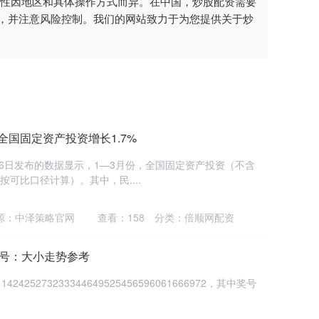
合法性因地区和具体操作方式而异。在中国，炒股配资需要
，并注意风险控制。我们的网站致力于为您提供关于炒
全国固定资产投资增长1.7%
16日发布的数据显示，1—3月份，全国固定资产投资（不含
（按可比口径计算）。其中，民....
源：中泽策略官网
查看：
158
分类：
倍顺网配资
奖号：大小走势参考
2425273233344649525456596061666972，其中奖号