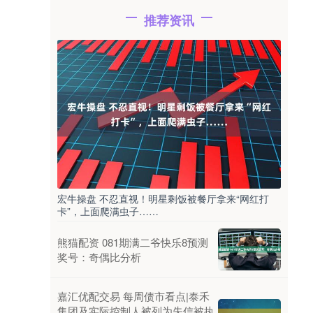
推荐资讯
宏牛操盘 不忍直视！明星剩饭被餐厅拿来“网红打
卡”，上面爬满虫子……
熊猫配资 081期满二爷快乐8预测
奖号：奇偶比分析
嘉汇优配交易 每周债市看点|泰禾
集团及实际控制人被列为失信被执