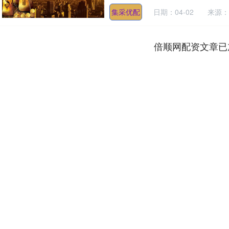
集采优配
日期：04-02
来源：
倍顺网配资文章已