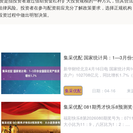
‌炒股配资是指投资者通过借助资金杠杆扩大投资规模的一种方式，但其
法律风险。投资者在参与配资前应充分了解政策要求，选择正规机构
投资过程中做出明智决策。
集采优配 国家统计局：1—3月份
新华财经北京4月16日电 国家统计局
农户）102708亿元，同比增长1.7%
集采优配
日期：04-16
来
集采优配 081期秀才快乐8预测
福彩快乐8第2026080期奖号为：071114
大小比为11：9，八区比为1：2：....