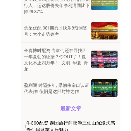
行人，运达股份去年净利润同比下
降26.87%
集采优配 081期秀才快乐8预测奖
号：大小走势参考
长春博时配资 专家们还在寻找四
千年夏朝的证据？你OUT了！夏
文化不止四万年！_文明_华夏_青
龙
盈利通 时隔多年, 梁朝伟亲口认证
代表作! 依旧是这部封神之作
最新文章
牛360配资 泰国旅行商夜游三仙山沉浸式感
1
受仙境蓬莱文旅魅力