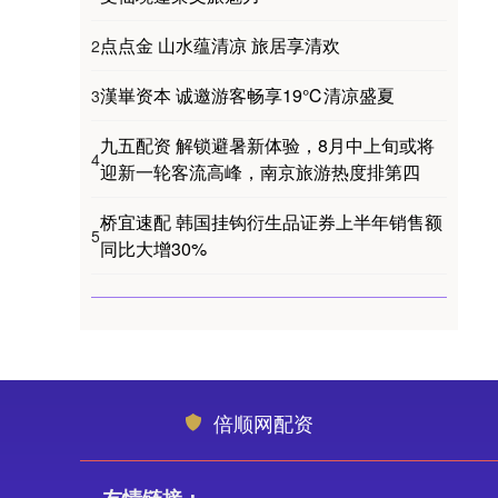
点点金 山水蕴清凉 旅居享清欢
2
漢崋资本 诚邀游客畅享19℃清凉盛夏
3
九五配资 解锁避暑新体验，8月中上旬或将
4
迎新一轮客流高峰，南京旅游热度排第四
桥宜速配 韩国挂钩衍生品证券上半年销售额
5
同比大增30%
倍顺网配资