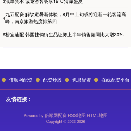
漢崋资本 诚邀游客畅享19℃清凉盛夏
3
九五配资 解锁避暑新体验，8月中上旬或将迎新一轮客流高
4
峰，南京旅游热度排第四
桥宜速配 韩国挂钩衍生品证券上半年销售额同比大增30%
5
倍顺网配资
配资炒股
免息配资
在线配资平台
友情链接：
倍顺网配资
RSS地图
HTML地图
Powered by
Copyright
© 2023-2026