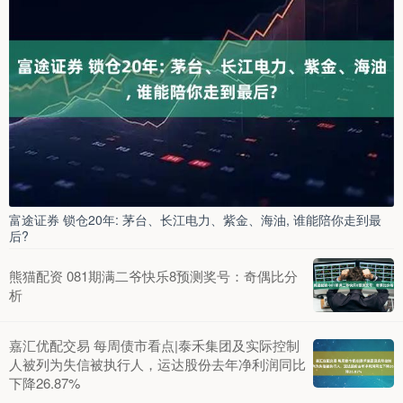
富途证券 锁仓20年: 茅台、长江电力、紫金、海油, 谁能陪你走到最
后?
熊猫配资 081期满二爷快乐8预测奖号：奇偶比分
析
嘉汇优配交易 每周债市看点|泰禾集团及实际控制
人被列为失信被执行人，运达股份去年净利润同比
下降26.87%