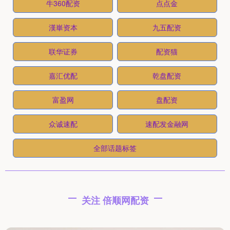
牛360配资
点点金
漢崋资本
九五配资
联华证券
配资猫
嘉汇优配
乾盘配资
富盈网
盘配资
众诚速配
速配发金融网
全部话题标签
关注 倍顺网配资