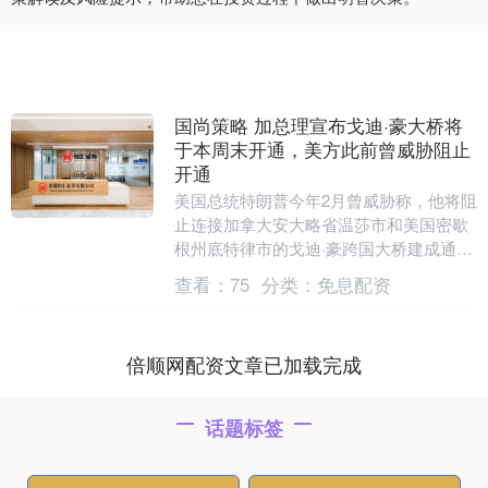
国尚策略 加总理宣布戈迪·豪大桥将
于本周末开通，美方此前曾威胁阻止
开通
美国总统特朗普今年2月曾威胁称，他将阻
止连接加拿大安大略省温莎市和美国密歇
根州底特律市的戈迪·豪跨国大桥建成通
车，并要求其至少一半的产权归美国所
查看：
75
分类：
免息配资
有。据加拿大广播....
倍顺网配资文章已加载完成
话题标签