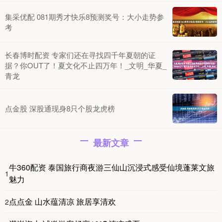
集采优配 081期秀才快乐8预测奖号：大小走势参
考
长春博时配资 专家们还在寻找四千年夏朝的证
据？你OUT了！夏文化不止四万年！_文明_华夏_
青龙
点金股 深股通现身8只个股龙虎榜
最新文章
牛360配资 泰国旅行商夜游三仙山沉浸式感受仙境蓬莱文旅
1
魅力
点点金 山水蕴清凉 旅居享清欢
2