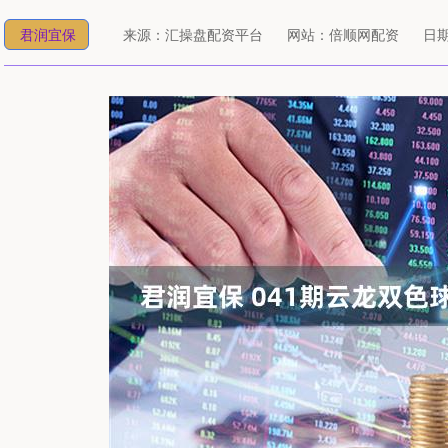
君润宜保
来源：汇操盘配资平台
网站：倍顺网配资
日期：