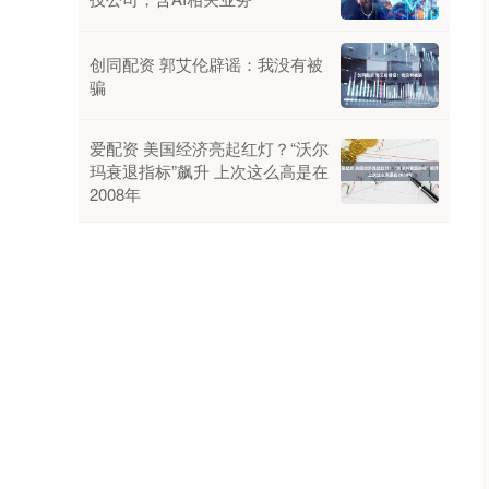
创同配资 郭艾伦辟谣：我没有被
骗
爱配资 美国经济亮起红灯？“沃尔
玛衰退指标”飙升 上次这么高是在
2008年