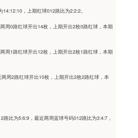
:12:10，上期红球012路比为2:2:2。
周0路红球开出14枚，上期开出2枚0路红球，本期
周1路红球开出12枚，上期开出2枚1路红球，本期
两周2路红球开出10枚，上期开出2枚2路红球，本
为5:6:9，最近两周蓝球号码012路比为3:4:7，