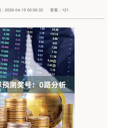
2026-04-15 00:56:32
查看：121