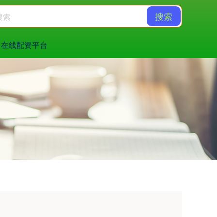
搜索
在线配资平台