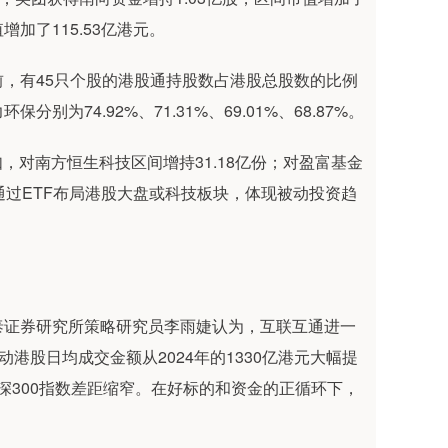
增加了115.53亿港元。
有45只个股的港股通持股数占港股总股数的比例
74.92%、71.31%、69.01%、68.87%。
对南方恒生科技区间增持31.18亿份；对盈富基金
金通过ETF布局港股大盘或科技板块，体现被动投资趋
证券研究所策略研究员李雨婕认为，互联互通进一
动港股日均成交金额从2024年的1330亿港元大幅提
沪深300指数差距缩窄。在好标的和资金的正循环下，