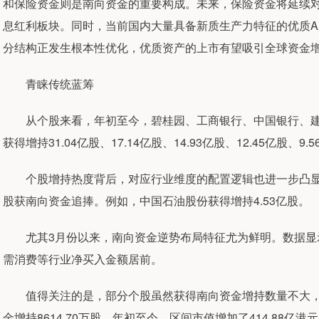
和保险资金则是南向资金的重要构成。未来，保险资金将延续
息红利板块。同时，当前国内大量具备新质生产力特征的优质
分结构正发生根本性优化，优质资产的上市有望吸引全球资金
青睐传统蓝筹
从个股来看，年初至今，碧桂园、工商银行、中国银行、建
获得增持31.04亿股、17.14亿股、14.93亿股、12.45亿股、9.
个股增持热度背后，对应行业维度的配置逻辑也进一步凸显
股获南向资金追捧。例如，中国石油股份获得增持4.53亿股。
尤其3月份以来，南向资金逆势布局特征尤为鲜明。数据显示
需消费等行业净买入金额居前。
值得关注的是，部分个股虽然获得南向资金增持数量不大，
金增持8614.70万股，年初至今，区间市值增加了414.88亿