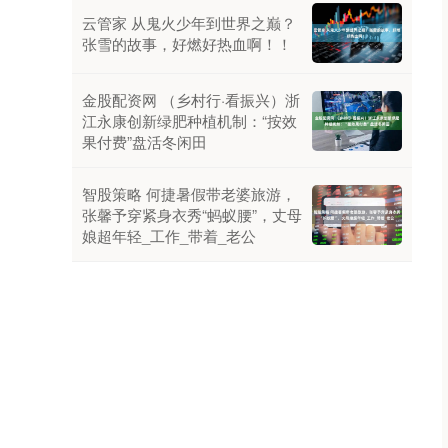
云管家 从鬼火少年到世界之巅？
张雪的故事，好燃好热血啊！！
金股配资网 （乡村行·看振兴）浙
江永康创新绿肥种植机制：“按效
果付费”盘活冬闲田
智股策略 何捷暑假带老婆旅游，
张馨予穿紧身衣秀“蚂蚁腰”，丈母
娘超年轻_工作_带着_老公