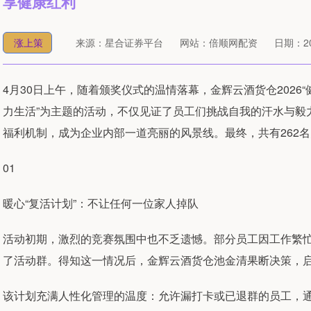
享健康红利
涨上策
来源：星合证券平台
网站：倍顺网配资
日期：202
4月30日上午，随着颁奖仪式的温情落幕，金辉云酒货仓2026
力生活”为主题的活动，不仅见证了员工们挑战自我的汗水与毅
福利机制，成为企业内部一道亮丽的风景线。最终，共有262
01
暖心“复活计划”：不让任何一位家人掉队
活动初期，激烈的竞赛氛围中也不乏遗憾。部分员工因工作繁
了活动群。得知这一情况后，金辉云酒货仓池金清果断决策，启动
该计划充满人性化管理的温度：允许漏打卡或已退群的员工，