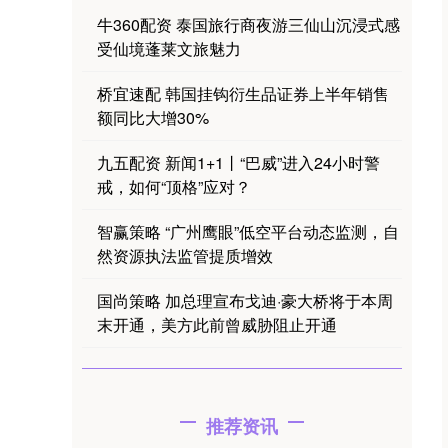
牛360配资 泰国旅行商夜游三仙山沉浸式感
受仙境蓬莱文旅魅力
桥宜速配 韩国挂钩衍生品证券上半年销售
额同比大增30%
九五配资 新闻1+1丨“巴威”进入24小时警
戒，如何“顶格”应对？
智赢策略 “广州鹰眼”低空平台动态监测，自
然资源执法监管提质增效
国尚策略 加总理宣布戈迪·豪大桥将于本周
末开通，美方此前曾威胁阻止开通
推荐资讯