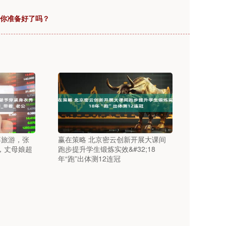
！你准备好了吗？
婆旅游，张
赢在策略 北京密云创新开展大课间
，丈母娘超
跑步提升学生锻炼实效&#32;18
年“跑”出体测12连冠