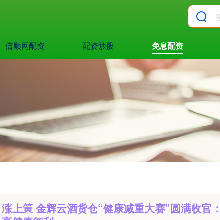
倍顺网配资
配资炒股
免息配资
涨上策 金辉云酒货仓“健康减重大赛”圆满收官：