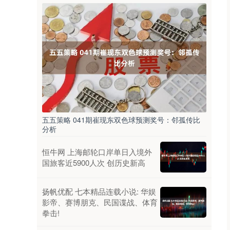
五五策略 041期崔现东双色球预测奖号：邻孤传比
分析
恒牛网 上海邮轮口岸单日入境外
国旅客近5900人次 创历史新高
扬帆优配 七本精品连载小说: 华娱
影帝、赛博朋克、民国谍战、体育
拳击!